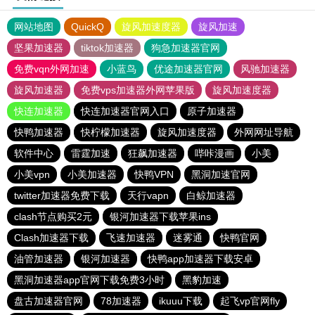
网站地图
QuickQ
旋风加速度器
旋风加速
坚果加速器
tiktok加速器
狗急加速器官网
免费vqn外网加速
小蓝鸟
优途加速器官网
风驰加速器
旋风加速器
免费vps加速器外网苹果版
旋风加速度器
快连加速器
快连加速器官网入口
原子加速器
快鸭加速器
快柠檬加速器
旋风加速度器
外网网址导航
软件中心
雷霆加速
狂飙加速器
哔咔漫画
小美
小美vpn
小美加速器
快鸭VPN
黑洞加速官网
twitter加速器免费下载
天行vapn
白鲸加速器
clash节点购买2元
银河加速器下载苹果ins
Clash加速器下载
飞速加速器
迷雾通
快鸭官网
油管加速器
银河加速器
快鸭app加速器下载安卓
黑洞加速器app官网下载免费3小时
黑豹加速
盘古加速器官网
78加速器
ikuuu下载
起飞vp官网fly