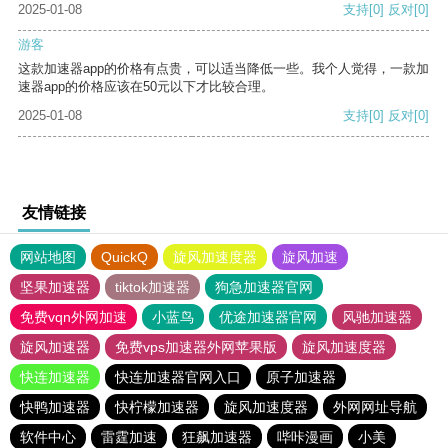
2025-01-08
支持
[0]
反对
[0]
游客
这款加速器app的价格有点贵，可以适当降低一些。我个人觉得，一款加
速器app的价格应该在50元以下才比较合理。
2025-01-08
支持
[0]
反对
[0]
友情链接
网站地图
QuickQ
旋风加速度器
旋风加速
坚果加速器
tiktok加速器
狗急加速器官网
免费vqn外网加速
小蓝鸟
优途加速器官网
风驰加速器
旋风加速器
免费vps加速器外网苹果版
旋风加速度器
快连加速器
快连加速器官网入口
原子加速器
快鸭加速器
快柠檬加速器
旋风加速度器
外网网址导航
软件中心
雷霆加速
狂飙加速器
哔咔漫画
小美