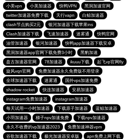
小美vpn
小美加速器
快鸭VPN
黑洞加速官网
twitter加速器免费下载
天行vapn
白鲸加速器
clash节点购买2元
银河加速器下载苹果ins
Clash加速器下载
飞速加速器
迷雾通
快鸭官网
油管加速器
银河加速器
快鸭app加速器下载安卓
黑洞加速器app官网下载免费3小时
黑豹加速
盘古加速器官网
78加速器
ikuuu下载
起飞vp官网fly
旋风vqn官网
免费加速器永久免费版不用登录
全球加速器下载
迷雾通
国外vps加速免费
shadow rocket
快连加速器
安易加速器
instagram免费加速器
instagram加速器
每天试用一小时加速器
下载原子加速器
蓝鲸加速器
小羽加速器
梯子npv加速免费
下载npv加速器
永久不收费的vp加速器2023
免费加速神器vpm
谷歌加速器下载
极光加速器安卓版
apn免费上网下载