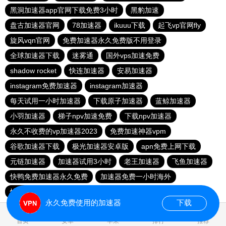
黑洞加速器app官网下载免费3小时
黑豹加速
盘古加速器官网
78加速器
ikuuu下载
起飞vp官网fly
旋风vqn官网
免费加速器永久免费版不用登录
全球加速器下载
迷雾通
国外vps加速免费
shadow rocket
快连加速器
安易加速器
instagram免费加速器
instagram加速器
每天试用一小时加速器
下载原子加速器
蓝鲸加速器
小羽加速器
梯子npv加速免费
下载npv加速器
永久不收费的vp加速器2023
免费加速神器vpm
谷歌加速器下载
极光加速器安卓版
apn免费上网下载
元链加速器
加速器试用3小时
老王加速器
飞鱼加速器
快鸭免费加速器永久免费
加速器免费一小时海外
快鸭加速器app下载免费
老王vnp新版
永久免费使用的加速器
下载
0.020863s
首页
安卓
苹果
排行
推荐