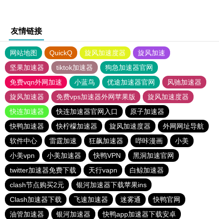
友情链接
网站地图
QuickQ
旋风加速度器
旋风加速
坚果加速器
tiktok加速器
狗急加速器官网
免费vqn外网加速
小蓝鸟
优途加速器官网
风驰加速器
旋风加速器
免费vps加速器外网苹果版
旋风加速度器
快连加速器
快连加速器官网入口
原子加速器
快鸭加速器
快柠檬加速器
旋风加速度器
外网网址导航
软件中心
雷霆加速
狂飙加速器
哔咔漫画
小美
小美vpn
小美加速器
快鸭VPN
黑洞加速官网
twitter加速器免费下载
天行vapn
白鲸加速器
clash节点购买2元
银河加速器下载苹果ins
Clash加速器下载
飞速加速器
迷雾通
快鸭官网
油管加速器
银河加速器
快鸭app加速器下载安卓